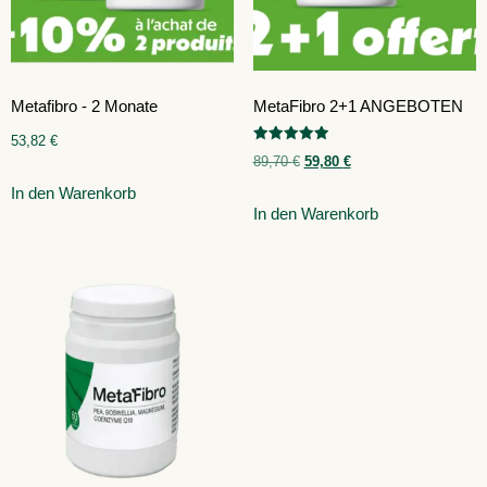
Metafibro - 2 Monate
MetaFibro 2+1 ANGEBOTEN
53,82
€
Bewertet
89,70
€
59,80
€
mit
5.00
In den Warenkorb
von 5
In den Warenkorb