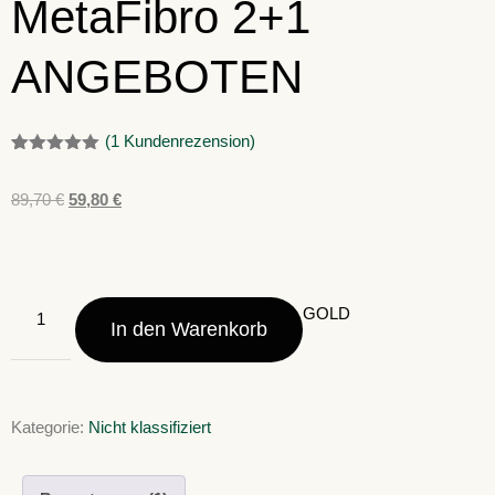
MetaFibro 2+1
ANGEBOTEN
(
1
Kundenrezension)
Bewertet
1
mit
5.00
89,70
€
59,80
€
von 5,
basierend
auf
Kundenbewertung
GOLD
In den Warenkorb
Kategorie:
Nicht klassifiziert